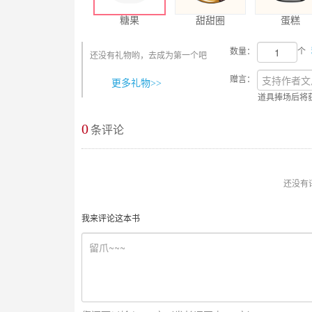
糖果
甜甜圈
蛋糕
数量：
个
还没有礼物哟，去成为第一个吧
赠言：
更多礼物>>
道具捧场后将
0
最新评论
条评论
还没有
我来评论这本书