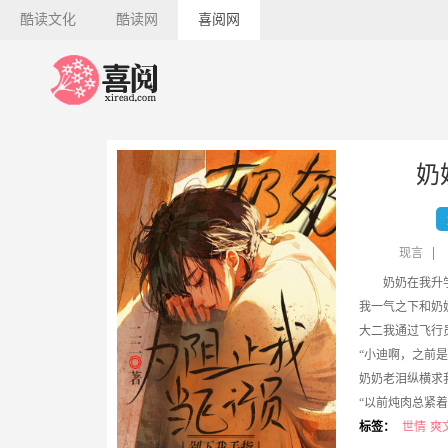
酷读文化
酷读网
喜阅网
奶
现言
奶奶在我升
我一气之下和奶
大二我通过飞行
“小迪啊，之前
奶奶老泪纵横求
“以前炖肉总紧
我感动回家，奶奶
标签：
世情
爽